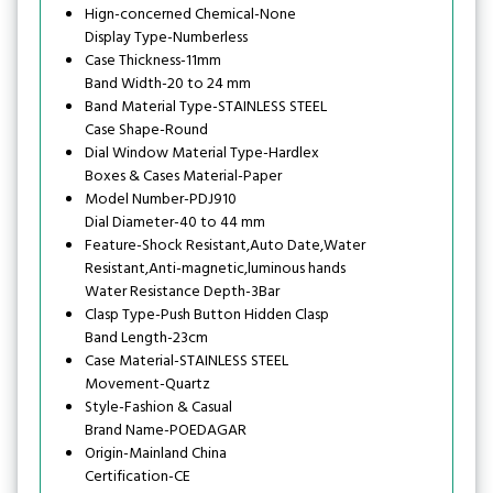
Hign-concerned Chemical-None
Display Type-Numberless
Case Thickness-11mm
Band Width-20 to 24 mm
Band Material Type-STAINLESS STEEL
Case Shape-Round
Dial Window Material Type-Hardlex
Boxes & Cases Material-Paper
Model Number-PDJ910
Dial Diameter-40 to 44 mm
Feature-Shock Resistant,Auto Date,Water
Resistant,Anti-magnetic,luminous hands
Water Resistance Depth-3Bar
Clasp Type-Push Button Hidden Clasp
Band Length-23cm
Case Material-STAINLESS STEEL
Movement-Quartz
Style-Fashion & Casual
Brand Name-POEDAGAR
Origin-Mainland China
Certification-CE