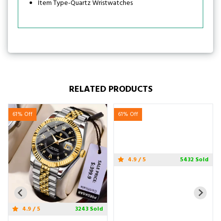
Item Type-Quartz Wristwatches
RELATED PRODUCTS
61% Off
61% Off
4.9 / 5
3243 Sold
4.9 / 5
5432 Sold