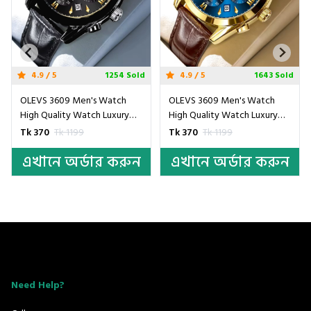
1254 Sold
4.9 / 5
1643 Sold
4.9 / 5
n's Watch
OLEVS 3609 Men's Watch
OLEVS 3609 Men's
atch Luxury
High Quality Watch Luxury
High Quality Watc
tch- Black
Brand Men's Watch- Blue &
Brand Men's Watch
9
Tk 370
Tk 1199
Tk 370
Tk 1199
Golden
Golden
্ডার করুন
এখানে অর্ডার করুন
এখানে অর্ড
Need Help?