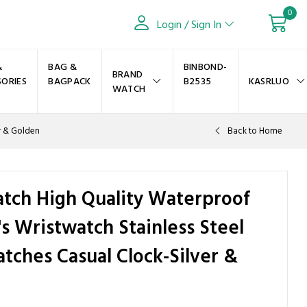
0
Login / Sign In
&
BAG &
BINBOND-
BRAND
SORIES
BAGPACK
B2535
KASRLUO
WATCH
r & Golden
Back to Home
tch High Quality Waterproof
 Wristwatch Stainless Steel
ches Casual Clock-Silver &