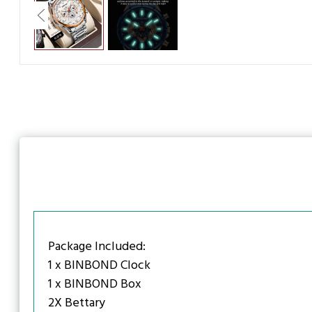
Package Included:
1 x BINBOND Clock
1 x BINBOND Box
2X Bettary