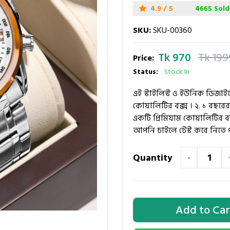
4.9 / 5
4665 Sold
SKU:
SKU-00360
Tk 970
Tk 199
Price:
Status:
Stock In
এই স্টাইলিস্ট ও ইউনিক ডিজাইন
কোয়ালিটির বক্স । ২. ১ বছরের ও
একটি প্রিমিয়াম কোয়ালিটির ব্
আপনি চাইলে টেস্ট করে নিতে 
Quantity
-
Add to Car