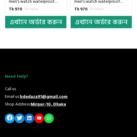
men's watch waterproof
men's watch waterproof
night light dual calendar
night light dual calendar
Tk 970
Tk 1999
Tk 970
Tk 1999
watch men's quartz watch
watch men's quartz watch
এখানে অর্ডার করুন
এখানে অর্ডার করুন
diamond ceiling glass- Silver
diamond ceiling glass- Silver
& Blue
Need Help?
Call us
Email us
bdedaza91@gmail.com
Shop Address
Mirpur-10, Dhaka