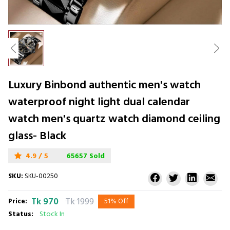
Luxury Binbond authentic men's watch
waterproof night light dual calendar
watch men's quartz watch diamond ceiling
glass- Black
4.9 / 5
65657 Sold
SKU:
SKU-00250
Tk 970
Tk 1999
Price:
51% Off
Status:
Stock In