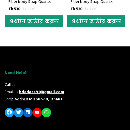
Fiber body Strap Quartz
Fiber body Strap Quartz
Men's Watch Casual
Men's Watch Casual
Tk 530
Tk 1399
Tk 530
Tk 1399
Waterproof - Black
Waterproof - Black & Blue
এখানে অর্ডার করুন
এখানে অর্ডার করুন
Need Help?
Call us
Email us
bdedaza91@gmail.com
Shop Address
Mirpur-10, Dhaka