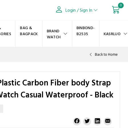
0
Login / Sign In
&
BAG &
BINBOND-
BRAND
SORIES
BAGPACK
B2535
KASRLUO
WATCH
Back to Home
Plastic Carbon Fiber body Strap
atch Casual Waterproof - Black